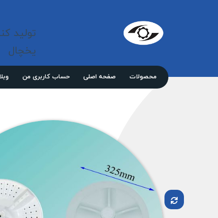
شرکت 
مازند
تولید کن
پلاست
نور
یخچال
محصولات
صفحه اصلی
حساب کاربری من
وبل