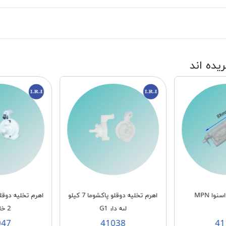
ریده اند
نوا MPN
اهرم تخلیه دوقلو پاکشوما 7 کیلو
لبه دار G1
2 خار G2
047
41038
41