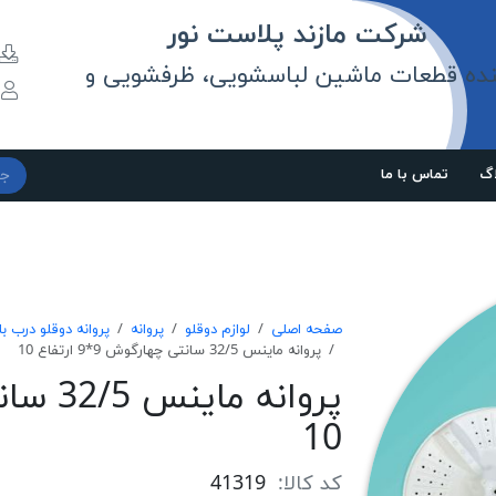
مازند پلاست نور
نده قطعات ماشین لباسشویی، ظرفشویی و
و
اگ
تماس با ما
صفحه اصلی
لوازم دوقلو
پروانه
پروانه دوقلو درب با
پروانه ماینس 32/5 سانتی چهارگوش 9*9 ارتفاع 10
10
کد کالا:
41319