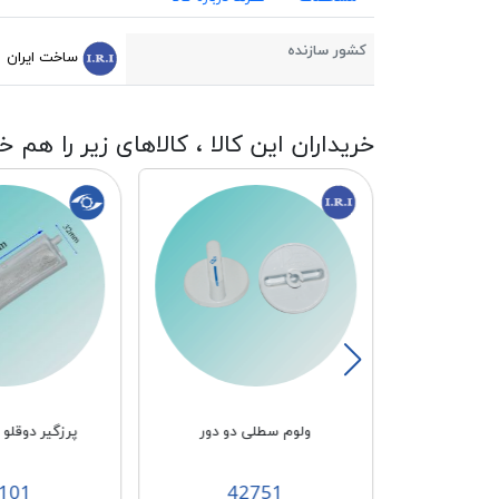
کشور سازنده
ساخت ایران
خریداران این کالا ، کالاهای زیر را هم خ
اهرم تخلیه دوقلو پاکشوما 7 کیلو
ولوم سطلی دو دور
پرزگیر دوقلو اس
101
42751
4