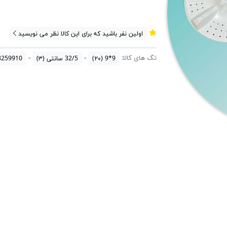
اولین نفر باشید که برای این کالا نظر می نویسید
تگ های کالا:
9*9
(۲۰)
32/5 سانتی
(۳)
3259910