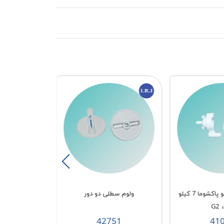
اهرم تخلیه دوقلو پاکشوما 7 کیلو
ولوم سطلی دو دور
پرزگیر دوقلو 
01
42751
41