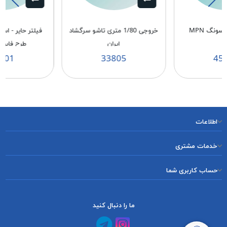
سونگ MPN
خروجی 1/80 متری تاشو سرگشاد
فیلتر حایر - اس
ایران
طرح فابریک 
501
33805
45
اطلاعات
خدمات مشتری
حساب کاربری شما
ما را دنبال کنید
کانال آپارات
کانال تلگرام