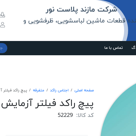
مازند پلاست نور
نده قطعات ماشین لباسشویی، ظرفشویی و
و
اگ
تماس با ما
صفحه اصلی
اجناس راکد
متفرقه
پیچ راکد فیلتر 
پیچ راکد فیلتر آزمایش
کد کالا:
52229