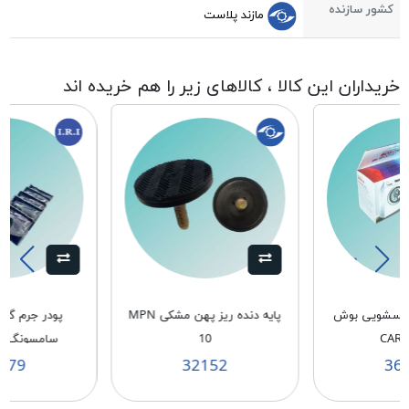
کشور سازنده
مازند پلاست
خریداران این کالا ، کالاهای زیر را هم خریده اند
لباسشویی بوش
پایه دنده ریز پهن مشکی MPN
پودر جرم گی
CAR
10
سامسونگ CARBONA
179
32152
36