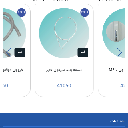
 جی MPN
تسمه بلند سیفون حایر
خروجی دوقلو بلند 2/40 
660
41050
42
اطلاعات