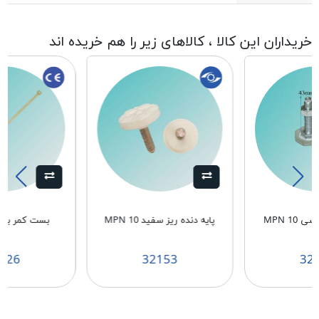
خریداران این کالا ، کالاهای زیر را هم خریده اند
MPN 10
پایه دنده ریز سفید MPN 10
بست کمر بندی 3/6*
626
32153
32