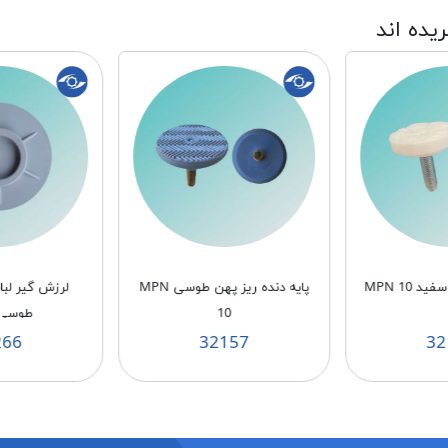
ریده اند
 MPN 10
پایه دنده ریز پهن طوسی MPN
لرزش گیر لب
10
طوسی PN
266
32157
32