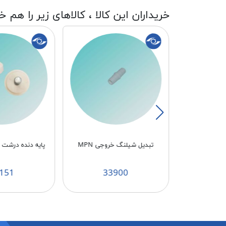
خریداران این کالا ، کالاهای زیر را هم خ
شویی بزرگ
تبدیل شیلنگ خروجی MPN
پایه دنده درشت سفید
151
33900
3