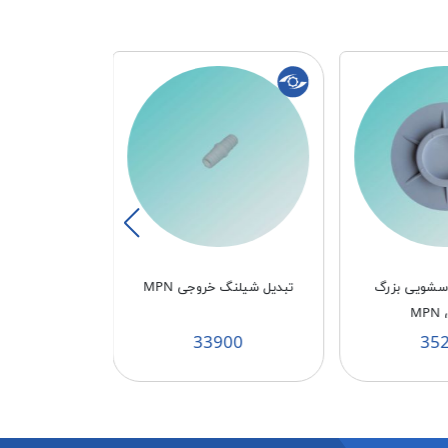
اسشویی بزرگ
تبدیل شیلنگ خروجی MPN
پایه دنده درشت سف
M
51
33900
35