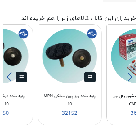
خریداران این کالا ، کالاهای زیر را هم خریده اند
باسشویی ال جی
پایه دنده ریز پهن مشکی MPN
پایه دنده در
N 10
10
CAR
150
32152
36