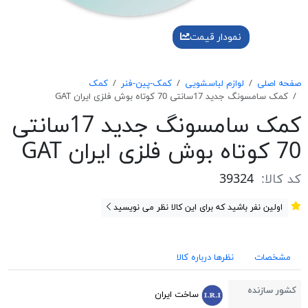
نمودار قیمت
صفحه اصلی
لوازم لباسشویی
کمک-پین-فنر
کمک
كمک سامسونگ جديد 17سانتی 70 كوتاه بوش فلزی ايران GAT
كمک سامسونگ جديد 17سانتی
70 كوتاه بوش فلزی ايران GAT
کد کالا:
39324
اولین نفر باشید که برای این کالا نظر می نویسید
مشخصات
نظرها درباره کالا
کشور سازنده
ساخت ایران