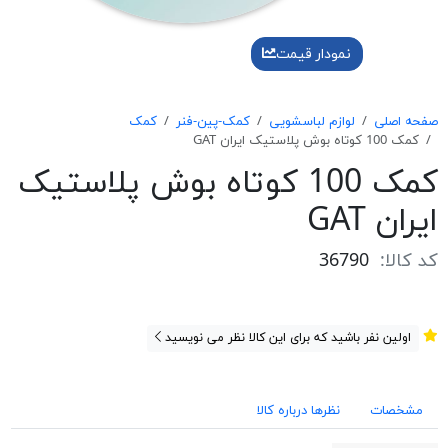
نمودار قیمت
صفحه اصلی
لوازم لباسشویی
کمک-پین-فنر
کمک
كمک 100 كوتاه بوش پلاستيک ايران GAT
كمک 100 كوتاه بوش پلاستيک
ايران GAT
کد کالا:
36790
اولین نفر باشید که برای این کالا نظر می نویسید
مشخصات
نظرها درباره کالا