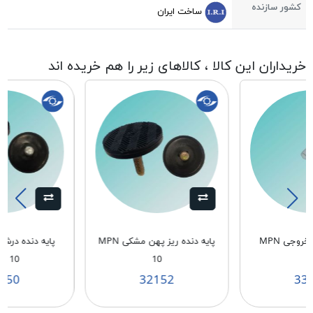
کشور سازنده
ساخت ایران
خریداران این کالا ، کالاهای زیر را هم خریده اند
روجی MPN
پایه دنده ریز پهن مشکی MPN
پایه دنده در
N 10
10
150
32152
33