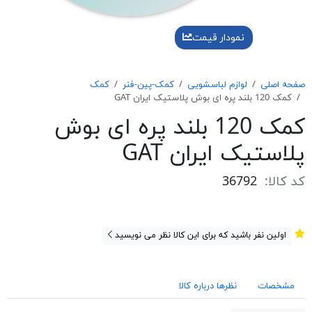
نمودار قیمت
صفحه اصلی
لوازم لباسشویی
کمک-پین-فنر
کمک
كمک 120 بلند پره ای بوش پلاستيک ايران GAT
كمک 120 بلند پره ای بوش
پلاستيک ايران GAT
کد کالا:
36792
اولین نفر باشید که برای این کالا نظر می نویسید
مشخصات
نظرها درباره کالا