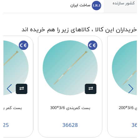
کشور سازنده
ساخت ایران
خریداران این کالا ، کالاهای زیر را هم خریده اند
3*200
بست کمربندی 3/6*300
بست کمر بندی 2/5*
625
36628
36