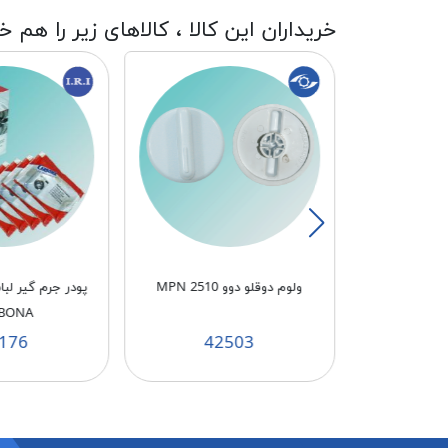
خریداران این کالا ، کالاهای زیر را هم خ
و حایر
ولوم دوقلو دوو MPN 2510
پودر جرم گیر ل
BONA
176
42503
4