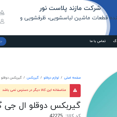
مازند پلاست نور
نده قطعات ماشین لباسشویی، ظرفشویی و
و
اگ
تماس با ما
صفحه اصلی
لوازم دوقلو
گیربکس
گیربکس دوقلو ال جی 
متاسفانه این کالا دیگر در دسترس نمی باشد
گیربکس دوقلو ال جی گلدونی 11
کد کالا:
42275