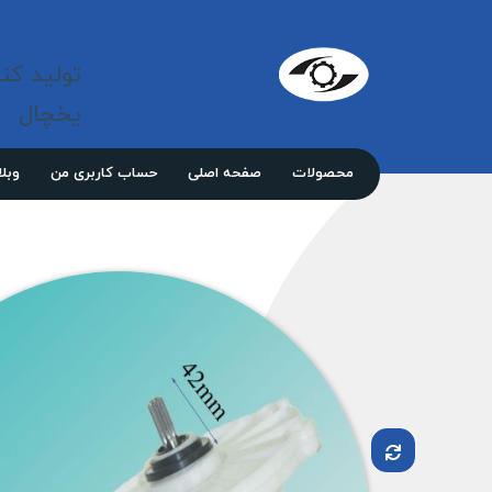
شرکت 
مازند
تولید کن
پلاست
نور
یخچال
محصولات
صفحه اصلی
حساب کاربری من
وبل