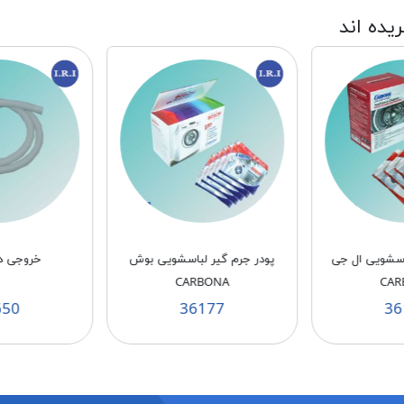
ریده اند
باسشویی ال جی
پودر جرم گیر لباسشویی بوش
خروجی دو
CARBONA
CAR
650
36177
36