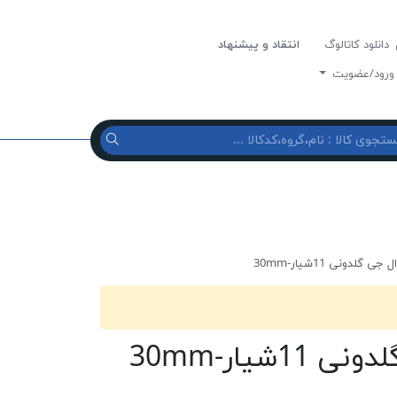
دانلود کاتالوگ
انتقاد و پیشنهاد
رود/عضویت
گلدونی 11شیار-30mm
شیار-30mm