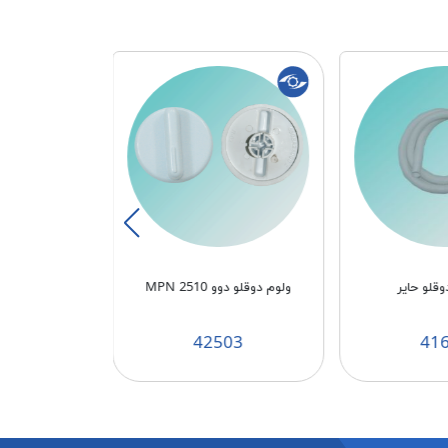
قلو حایر
ولوم دوقلو دوو MPN 2510
پودر جرم گیر 
ONA
76
42503
41