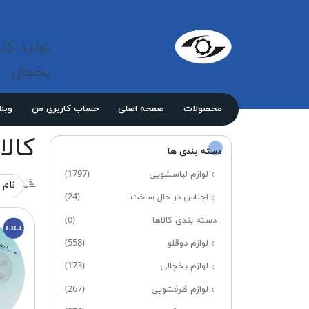
شرکت 
مازند
تولید کن
پلاست
نور
یخچال
محصولات
صفحه اصلی
حساب کاربری من
وبل
کالاه
دسته بندی ها
لوازم لباسشویی
(1797)
اجناس در حال ساخت
(24)
دسته بندی کالاها
(0)
لوازم دوقلو
(558)
لوازم یخچالی
(173)
لوازم ظرفشویی
(267)