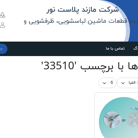
مازند پلاست نور
نده قطعات ماشین لباسشویی، ظرفشویی و
و
اگ
تماس با ما
ا با برچسب '33510'