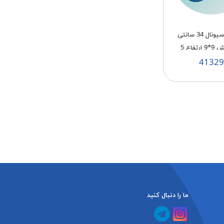
پروانه ناسیونال 34 سانتی
تفاع 5
41329
ما را دنبال کنید
کانال آپارات
کانال تلگرام