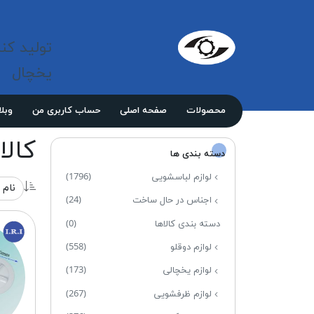
شرکت 
مازند
تولید کن
پلاست
نور
یخچال
محصولات
صفحه اصلی
حساب کاربری من
وبل
کالاه
دسته بندی ها
لوازم لباسشویی
(1796)
اجناس در حال ساخت
(24)
دسته بندی کالاها
(0)
لوازم دوقلو
(558)
لوازم یخچالی
(173)
لوازم ظرفشویی
(267)