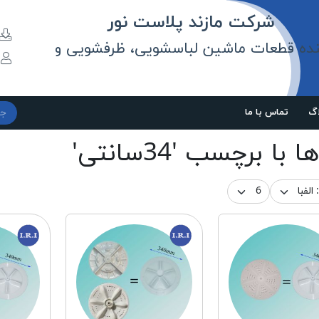
مازند پلاست نور
نده قطعات ماشین لباسشویی، ظرفشویی و
و
اگ
تماس با ما
ا با برچسب '34سانتی'