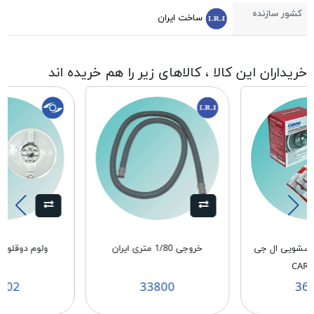
کشور سازنده
ساخت ایران
خریداران این کالا ، کالاهای زیر را هم خریده اند
باسشویی ال جی
خروجی 1/80 متری ایران
ولوم دوقلو ال 
CAR
502
33800
36