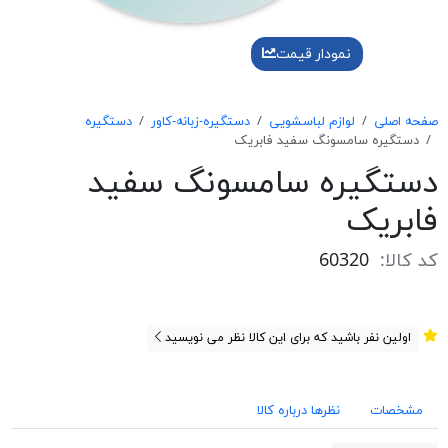
نمودار قیمت
صفحه اصلی
لوازم لباسشویی
دستگیره-زبانه-کاور
دستگیره
دستگيره سامسونگ سفيد فابريک
دستگيره سامسونگ سفيد
فابريک
کد کالا:
60320
اولین نفر باشید که برای این کالا نظر می نویسید
مشخصات
نظرها درباره کالا