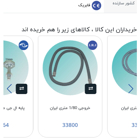
کشور سازنده
فابریک
خریداران این کالا ، کالاهای زیر را هم خریده اند
خروجی 1/80 متری ایران
پايه ال جی طوسی 0
164
33800
33