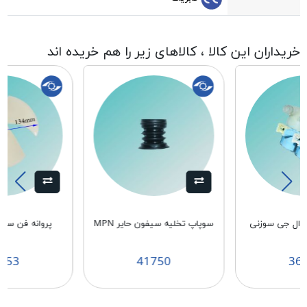
خریداران این کالا ، کالاهای زیر را هم خریده اند
 ال جی سوزنی
سوپاپ تخلیه سیفون حایر MPN
پروانه فن سامس
253
41750
36