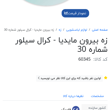
نمودار قیمت
صفحه اصلی
لوازم لباسشویی
زه
زه بيرون مايديا - كرال سيلور شماره 30
زه بيرون مايديا - كرال سيلور
شماره 30
کد کالا:
60345
اولین نفر باشید که برای این کالا نظر می نویسید
مشخصات
نظرها درباره کالا
کشور سازنده
فابریک