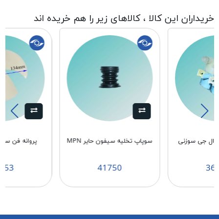
خریداران این کالا ، کالاهای زیر را هم خریده اند
 ال جی سوزنی
سوپاپ تخلیه سیفون حایر MPN
پروانه فن سامس
253
41750
36