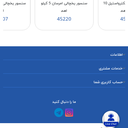
سنسور يخچالی الكترواستيل 10
سنسور يخچالی امرسان 5 كيلو
 اهم
اهم
اه
207
45220
45
اطلاعات
خدمات مشتری
حساب کاربری شما
ما را دنبال کنید
کانال آپارات
کانال تلگرام