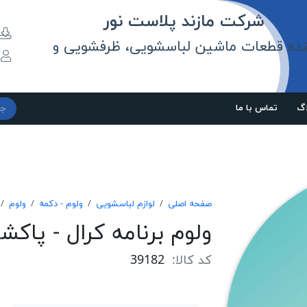
مازند پلاست نور
نده قطعات ماشین لباسشویی، ظرفشویی و
و
اگ
تماس با ما
صفحه اصلی
لوازم لباسشویی
ولوم - دکمه
ولوم
ولوم برنامه كرال - پاكش
کد کالا:
39182