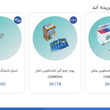
ریده اند
لباسشویی بوش
پودر جرم گیر لباسشویی تمال
تبدیل شیلنگ خ
CARBONA
CAR
900
36178
36