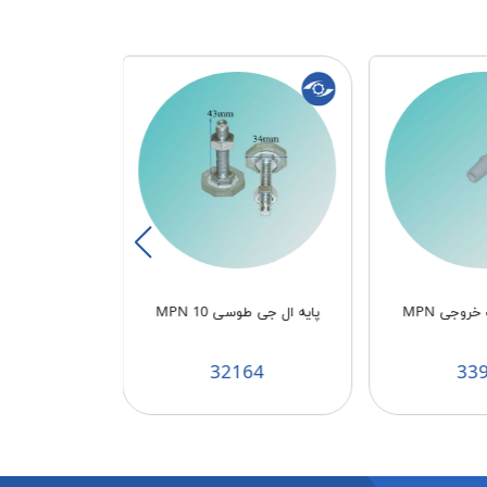
روجی MPN
پايه ال جی طوسی MPN 10
پودر جرم گیر
ONA
77
32164
33