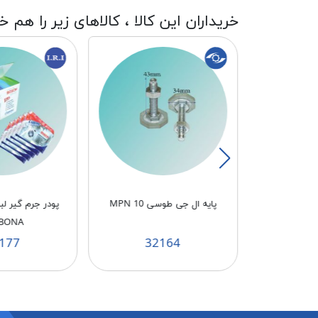
خریداران این کالا ، کالاهای زیر را هم خ
جی MPN
پايه ال جی طوسی MPN 10
پودر جرم گیر 
BONA
177
32164
3