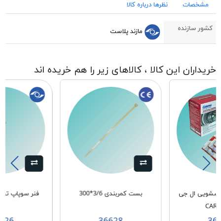
مشخصات
نظرها درباره کالا
کشور سازنده
مازند پلاست
خریداران این کالا ، کالاهای زیر را هم خریده اند
باسشویی ال جی
بست کمربندی 3/6*300
فنر سوپاپ تخلیه 
CAR