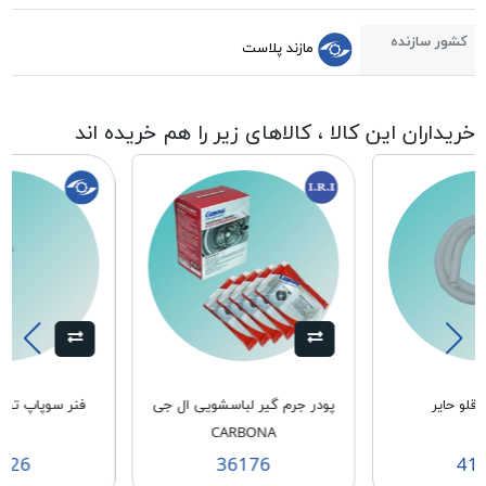
کشور سازنده
مازند پلاست
خریداران این کالا ، کالاهای زیر را هم خریده اند
قلو حایر
پودر جرم گیر لباسشویی ال جی
فنر سوپاپ تخلیه 
CARBONA
726
36176
41