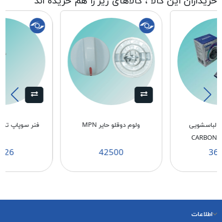
خریداران این کالا ، کالاهای زیر را هم خریده اند
ر لباسشویی
ولوم دوقلو حایر MPN
فنر سوپاپ تخلیه 
726
42500
36
اطلاعات