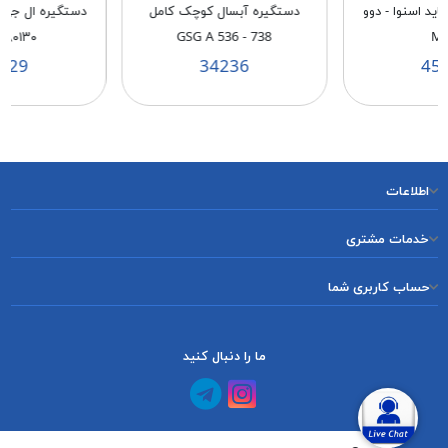
ید اسنوا - دوو
دستگیره آبسال کوچک کامل
۸۰۱۳۰
GSG A 536 - 738
M
029
34236
45
اطلاعات
خدمات مشتری
حساب کاربری شما
ما را دنبال کنید
کانال آپارات
کانال تلگرام