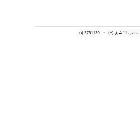
ر
(۳)
3751130
(۱)