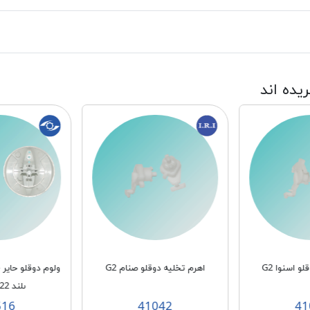
ریده اند
و اسنوا G2
اهرم تخلیه دوقلو صنام G2
ولوم دوقلو حایر 
بلند MPN F22
516
41042
41