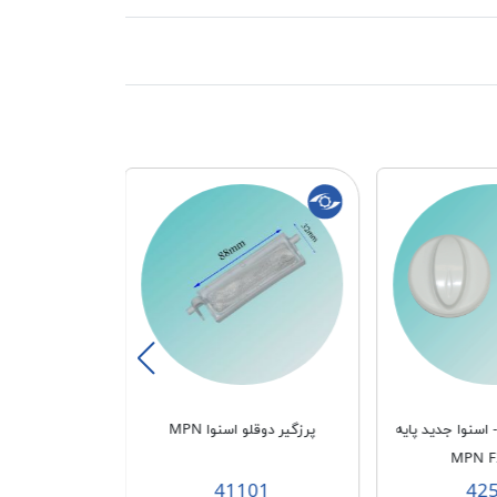
- اسنوا جدید پایه
پرزگیر دوقلو اسنوا MPN
اهرم تخلیه دو
45
41101
42