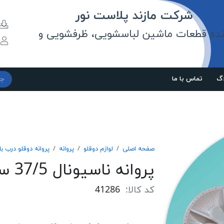
مازند پلاست نور
نده قطعات ماشین لباسشویی، ظرفشویی و
و
اگ
تماس با ما
صفحه اصلی
لوازم دوقلو
پروانه
پروانه دوقلو درب با
پروانه ناسیونال 37/5 سانتی 11شیار ارتفاع 30
کد کالا:
41286