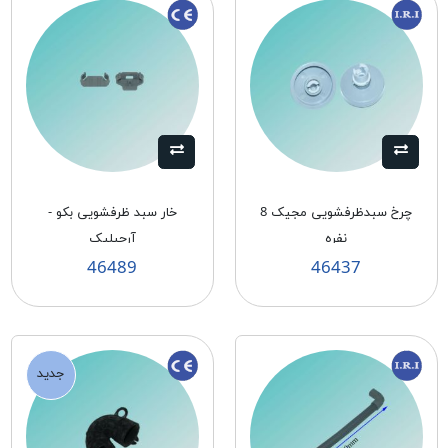
چرخ سبدظرفشویی مجیک 8
خار سبد ظرفشویی بکو -
نفره
آرچیلیک
46489
46437
جدید