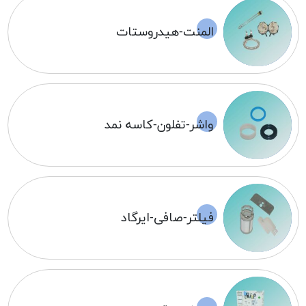
المنت-هیدروستات
واشر-تفلون-کاسه نمد
فیلتر-صافی-ایرگاد