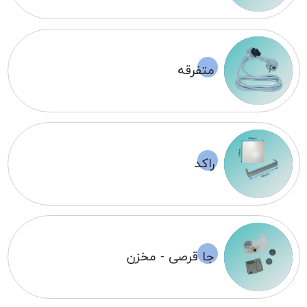
متفرقه
راکد
جا قرصی - مخزن