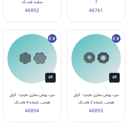
7
سفيد فابريک
46892
46761
درب پوش مخزن مايديا - كرال
درب پوش مخزن مايديا - كرال
طوسی شماره 2 فابريک
طوسی شماره 4 فابريک
46894
46893