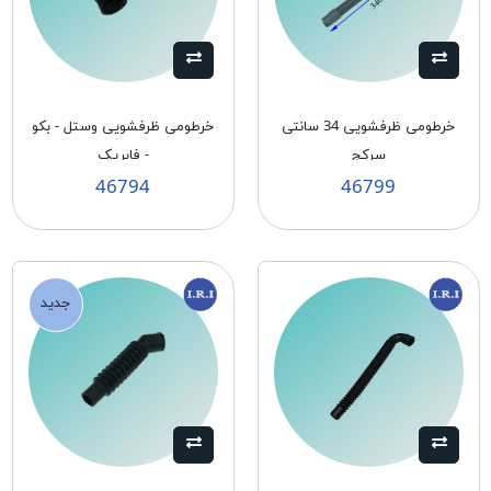
خرطومی ظرفشويی 34 سانتی
خرطومی ظرفشويی وستل - بكو
سركج
- فابريک
46794
46799
جدید