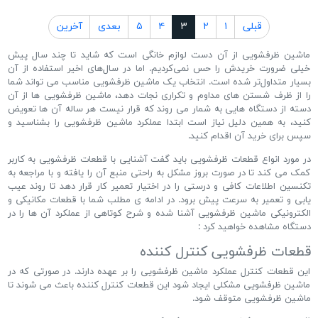
قبلی
۱
۲
۳
۴
۵
بعدی
آخرین
ماشین ظرفشویی از آن دست لوازم خانگی است که شاید تا چند سال پیش
خیلی ضرورت خریدش را حس نمی‌کردیم. اما در سال‌های اخیر استفاده از آن
بسیار متداول‌تر شده است. انتخاب یک ماشین ظرفشویی مناسب می تواند شما
را از ظرف شستن های مداوم و تکراری نجات دهد، ماشین ظرفشویی ها از آن
دسته از دستگاه هایی به شمار می روند که قرار نیست هر ساله آن ها تعویض
کنید، به همین دلیل نیاز است ابتدا عملکرد ماشین ظرفشویی را بشناسید و
سپس برای خرید آن اقدام کنید.
در مورد انواع
قطعات ظرفشویی
باید گفت آشنایی با قطعات ظرفشویی به کاربر
کمک می کند تا در صورت بروز مشکل به راحتی منبع آن را یافته و با مراجعه به
تکنسین اطلاعات کافی و درستی را در اختیار تعمیر کار قرار دهد تا روند عیب
یابی و تعمیر به سرعت پیش برود. در ادامه ی مطلب شما با قطعات مکانیکی و
الکترونیکی ماشین ظرفشویی آشنا شده و شرح کوتاهی از عملکرد آن ها را در
دستگاه مشاهده خواهید کرد :
قطعات ظرفشویی کنترل کننده
این قطعات کنترل عملکرد ماشین ظرفشویی را بر عهده دارند. در صورتی که در
ماشین ظرفشویی مشکلی ایجاد شود این قطعات کنترل کننده باعث می شوند تا
ماشین ظرفشویی متوقف شود.