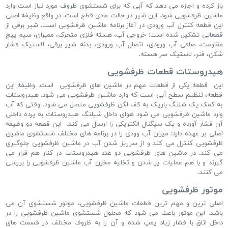
باز کرده و اجازه می دهد که آبی که برای شستشوی ظروف مورد نیاز است وارد
ماشین ظرفشویی شود. این شیر در حالت عادی قطع است. در واقع وظیفه اصلی
این قطعه کنترل آب ورودی در آغاز برنامه ماشین ظرفشویی است. شیر برقی از
قطعاتی تشکیل شده است: خروجی آب، هسته فلزی متحرک، ممبران، سیم پیچ
مقاومت، صافی آب ورودی، اتصال آب ورودی، بدنه شیر برقی، لاستیک فشار
شکن، فنر، لاستیک سر هسته.
هیدروستات قطعات ظرفشویی
این قطعه یکی از قطعات مهم در ماشین های ظرفشویی است. وظیفه این
قطعه، تنظیم سطح آبی است که وارد ماشین ظرفشویی می شود. هیدروستات
به کمک یک شلنگ باریک به کف لگن ظرفشویی متصل می شود. وقتی که آب
وارد ماشین ظرفشویی می شود هوای داخل شیلنگ هیدروستات به پرده داخلی
آن فشار آورده و یک سیگنال الکتریکی را ارسال می کند. این قطعه دو وظیفه
اصلی بر عهده دارد: میزان آب وودی را در برنامه های مختلف شستشوی ماشین
ظرفشویی کنترل می کند و از سرریز شدن آب در ماشین ظرفشویی جلوگیری
می کند. در ماشین های ظرفشویی دو عدد هیدروستات در کنار هم قرار می
گیرند و با هم عملیات پر شدن و تخلیه مخزن آب ماشین ظرفشویی را بررسی
می کنند.
موتور ظرفشویی
اصلی ترین و مهم ترین قطعات ماشین ظرفشویی، موتور شستشوی آن می
باشد. این موتور باعث می شود که محلول شستشوی ماشین ظرفشویی را در
داخل اتاق با فشار زیاد پمپ شده و آن را به ظروف مختلف در قسمت های