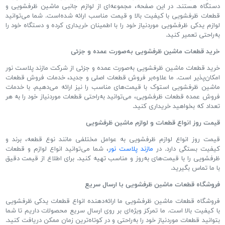
دستگاه هستند
.
در این صفحه، مجموعه
ای از لوازم جانبی ماشین ظرفشویی و
قطعات ظرفشویی با کیفیت بالا و قیمت مناسب ارائه شده
است
.
شما می
توانید
لوازم یدکی ظرفشویی موردنیاز خود را با اطمینان خریداری کرده و دستگاه خود را
به
راحتی تعمیر کنید
.
خرید قطعات ماشین ظرفشویی به
صورت عمده و جزئی
خرید قطعات ماشین ظرفشویی به
صورت عمده و جزئی از شرکت مازند پلاست نور
امکان
پذیر است
.
ما علاوه
بر فروش قطعات اصلی و جدید، خدمات فروش قطعات
ماشین ظرفشویی استوک با قیمت
های مناسب را نیز ارائه می
دهیم
.
با خدمات
فروش عمده قطعات ظرفشویی، می
توانید به
راحتی قطعات موردنیاز خود را به هر
تعداد که بخواهید خریداری کنید
.
قیمت روز انواع قطعات و لوازم ماشین ظرفشویی
قیمت روز انواع لوازم ظرفشویی به عوامل مختلفی مانند نوع قطعه، برند و
کیفیت بستگی دارد
.
در
مازند پلاست نور
، شما می
توانید انواع لوازم و قطعات
ظرفشویی را با قیمت
های به
روز و مناسب تهیه کنید
.
برای اطلاع از قیمت دقیق
با ما تماس بگیرید
.
فروشگاه قطعات ماشین ظرفشویی با ارسال سریع
فروشگاه قطعات ماشین ظرفشویی ما ارائه
دهنده انواع قطعات یدکی ظرفشویی
با کیفیت بالا است
.
ما تمرکز ویژه
ای بر روی ارسال سریع محصولات داریم تا شما
بتوانید قطعات موردنیاز خود را به
راحتی و در کوتاه
ترین زمان ممکن دریافت کنید
.