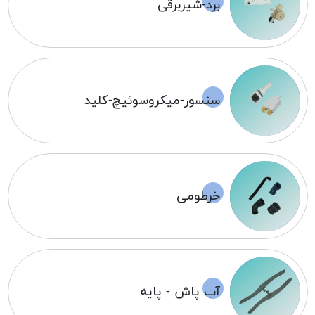
برد-شیربرقی
سنسور-میکروسوئیچ-کلید
خرطومی
آب پاش - پایه