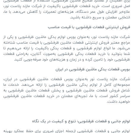
برای اطمینان از عملکرد صحیح ماشین ظرفشویی، استفاده از قطعات ظرفشویی
اصل ضروری است
.
خرید قطعات ظرفشویی باکیفیت از شرکت مازند پلاست نور،
علاوه
بر افزایش طول عمر دستگاه، هزینه
های تعمیرات را کاهش می
دهد
.
با ما،
انتخابی مطمئن و سریع داشته باشید
.
فروش اینترنتی قطعات ظرفشویی با قیمت مناسب
شرکت مازند پلاست نور، به
عنوان بورس لوازم یدکی ماشین ظرفشویی و یکی از
مراجع معتبر فروش اینترنتی قطعات ماشین ظرفشویی با قیمت مناسب شناخته
می
شود
.
ما انواع لوازم ظرفشویی و قطعات یدکی باکیفیت را ارائه می
دهیم تا
شما بتوانید با خرید قطعات یدکی ظرفشویی به
صورت آنلاین، به
راحتی قطعات
ظرفشویی خود را تامین کرده و در زمان و هزینه
های خود صرفه
جویی کنید
.
بورس قطعات یدکی ماشین ظرفشویی در ایران
شرکت مازند پلاست نور به
عنوان بورس قطعات ماشین ظرفشویی در ایران،
مجموعه
ای کامل از لوازم یدکی ماشین ظرفشویی را ارائه می
دهد
.
خدمات ما
شامل فروش قطعات ماشین ظرفشویی و پخش قطعات ماشین ظرفشویی به
سراسر کشور است
.
با ما، تجربه
ای مطمئن در خرید قطعات ماشین ظرفشویی
خواهید داشت
.
لوازم جانبی و قطعات ظرفشویی؛ تنوع و کیفیت در یک نگاه
لوازم جانبی و قطعات ظرفشویی ازجمله اجزای ضروری برای حفظ عملکرد بهینه