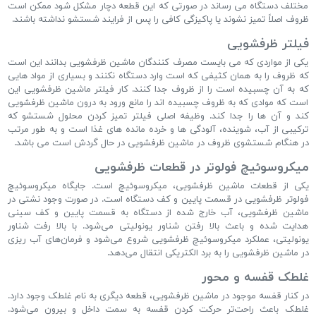
مختلف دستگاه می رساند در صورتی که این قطعه دچار مشکل شود ممکن است
ظروف اصلاً تمیز نشوند یا پاکیزگی کافی را پس از فرایند شستشو نداشته باشند.
فیلتر ظرفشویی
یکی از مواردی که می بایست مصرف کنندگان ماشین ظرفشویی بدانند این است
که ظروف را به همان کثیفی که است وارد دستگاه نکنند و بسیاری از مواد هایی
که به آن چسبیده است را از ظروف جدا کنند. کار فیلتر ماشین ظرفشویی این
است که موادی که به ظروف چسبیده اند را مانع ورود به درون ماشین ظرفشویی
کند و آن ها را جدا کند. وظیفه اصلی فیلتر تمیز کردن محلول شستشو که
ترکیبی از آب، شوینده، آلودگی ها و خرده مانده های غذا است و به طور مرتب
در هنگام شستشوی ظروف در ماشین ظرفشویی در حال گردش است می باشد.
میکروسوئیچ فولوتر در قطعات ظرفشویی
یکی از قطعات ماشین ظرفشویی، میکروسوئیچ است. جایگاه میکروسوئیچ
فولوتر ظرفشویی در قسمت پایین و کف دستگاه است. در صورت وجود نشتی در
ماشین ظرفشویی، آب خارج ‌شده از دستگاه به قسمت پایین و کف سینی
هدایت‌ شده و باعث بالا رفتن شناور یونولیتی می‌شود. با بالا رفت شناور
یونولیتی، عملکرد میکروسوئیچ ظرفشویی شروع می‌شود و فرمان‌های آب ریزی
در ماشین ظرفشویی را به برد الکتریکی انتقال می‌دهد.
غلطک قفسه و محور
در کنار قفسه موجود در ماشین ظرفشویی، قطعه دیگری به نام غلطک وجود دارد.
غلطک باعث راحت‌تر حرکت کردن قفسه به سمت داخل و بیرون می‌شود.