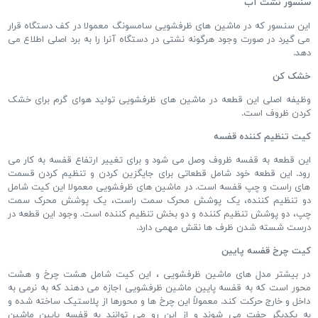
سنسور نشت آب
این سنسور که در ماشین های ظرفشویی سامسونگ معمولا در کف دستگاه قرار
می گیرد در صورت وجود هرگونه نشتی در دستگاه آنرا را به برد اصلی اطلاع می
دهد.
خشک کن
وظیفه اصلی این قطعه در ماشین های ظرفشویی تولید هوای گرم برای خشک
کردن ظروف است.
کیت تنظیم کننده قفسه
این قطعه به قفسه ظروف وصل می شود و برای تغییر ارتفاع قفسه به کار می
رود. این قطعه خود شامل قطعاتی برای جایگزین کردن و تنظیم کردن قسمت
های راست و چپ قفسه است. در ماشین های ظرفشویی معمولا این کیت شامل
دو تنظیم کننده، یک پوشش محرک سمت راست، یک پوشش محرک سمت
چپ، دو پوشش تنظیم کننده و دو بخش تنظیم کننده است. وجود این قطعه در
درست شسته شدن ظرف ها نقش مهمی دارد.
کیت چرخ قفسه پایین
در بیشتر مدل های ماشین ظرفشویی ، این کیت شامل هشت چرخ و هشت
محور است که به قفسه پایین ماشین ظرفشویی اجازه می دهند که به نرمی به
داخل و خارج حرکت کند. معمولاً این چرخ ها و محورها از پلاستیک ساخته شده و
به یکدیگر چفت می شوند و از این رو می ‌توانند به قفسه پایین ماشین