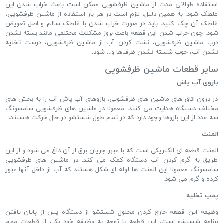
استفاده طولانی ‌مدت از ماشین ظرفشویی ممکن است باعث خراب شدن این
غلطک شود. به همین دلیل، لازم است در هر بار استفاده از ماشین ظرفشویی،
غلطک آن چک کنید. باید در صورت خراب شدن با غلطک سالم و اصل تعویض
شود. چون خراب شدن این قطعه باعث بروز مشکلات مختلفی مانند بسته نشدن
درب ماشین ظرفشویی، نشت کردن آب از ماشین ظرفشویی، درست تخلیه
نشدن آب، خوب شسته نشدن ظرف‌ها و… شود.
سایر قطعات ماشین ظرفشویی
بازوی آب پاش
در درون اتاق های ماشین های ظرفشویی، بازوهای آب پاش آب را به بخش های
مختلف دستگاه هدایت می کنند. معمولا در ماشین های ظرفشویی سامسونگ
سه عدد از این بازوها وجود دارد که در تمام طول شستشو در حال حرکت هستند.
المنت
المنت قطعه ای الکتریکی است که با عبور جریان برق از آن داغ می شود و از این
طریق به گرم کردن آب دستگاه کمک می کند. در ماشین های ظرفشویی
سامسونگ معمولا این المنت ها لوله ای شکل هستند که آب از داخل آنها عبور
کرده و گرم می شود.
پمپ تخلیه
وظیفه این قطعه خارج کردن محلول شستشو از دستگاه پس از پایان یافتن
برنامه شستشو است. این قطعه با توجه به وظیفه خود یکی از قطعات مهم