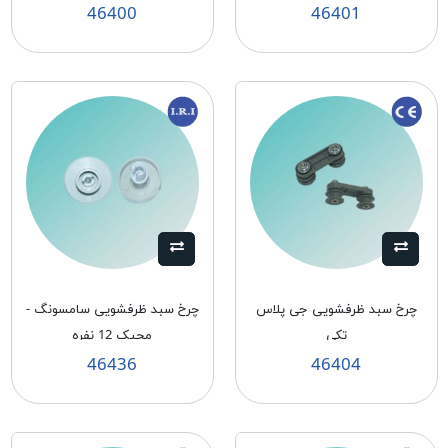
46400
46401
چرخ سبد ظرفشويی جی پلاس
چرخ سبد ظرفشویی سامسونگ -
تكی
مجیک 12 نفره
46436
46404