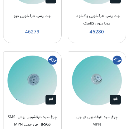
جت پمپ ظرفشویی پاکشوما -
جت پمپ ظرفشویی دوو
مدیا بدون کلاهک
46279
46280
چرخ سبد ظرفشويی ال جی
چرخ سبد ظرفشويی بوش SMS-
MPN
SGS-ال جی جدید MPN