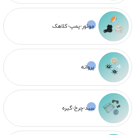
موتور-پمپ-کلاهک
پروانه
سبد-چرخ-گیره