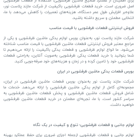
برای اطمینان از عملکرد صحیح ماشین ظرفشویی، استفاده از قطعات ظرفشویی
اصل ضروری است
.
خرید قطعات ظرفشویی باکیفیت از شرکت مازند پلاست نور،
علاوه
بر افزایش طول عمر دستگاه، هزینه
های تعمیرات را کاهش می
دهد
.
با ما،
انتخابی مطمئن و سریع داشته باشید
.
فروش اینترنتی قطعات ظرفشویی با قیمت مناسب
شرکت مازند پلاست نور، به
عنوان بورس لوازم یدکی ماشین ظرفشویی و یکی از
مراجع معتبر فروش اینترنتی قطعات ماشین ظرفشویی با قیمت مناسب شناخته
می
شود
.
ما انواع لوازم ظرفشویی و قطعات یدکی باکیفیت را ارائه می
دهیم تا
شما بتوانید با خرید قطعات یدکی ظرفشویی به
صورت آنلاین، به
راحتی قطعات
ظرفشویی خود را تامین کرده و در زمان و هزینه
های خود صرفه
جویی کنید
.
بورس قطعات یدکی ماشین ظرفشویی در ایران
شرکت مازند پلاست نور به
عنوان بورس قطعات ماشین ظرفشویی در ایران،
مجموعه
ای کامل از لوازم یدکی ماشین ظرفشویی را ارائه می
دهد
.
خدمات ما
شامل فروش قطعات ماشین ظرفشویی و پخش قطعات ماشین ظرفشویی به
سراسر کشور است
.
با ما، تجربه
ای مطمئن در خرید قطعات ماشین ظرفشویی
خواهید داشت
.
لوازم جانبی و قطعات ظرفشویی؛ تنوع و کیفیت در یک نگاه
لوازم جانبی و قطعات ظرفشویی ازجمله اجزای ضروری برای حفظ عملکرد بهینه