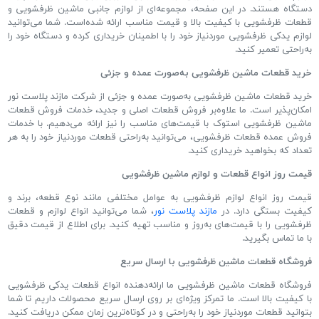
دستگاه هستند
.
در این صفحه، مجموعه
ای از لوازم جانبی ماشین ظرفشویی و
قطعات ظرفشویی با کیفیت بالا و قیمت مناسب ارائه شده
است
.
شما می
توانید
لوازم یدکی ظرفشویی موردنیاز خود را با اطمینان خریداری کرده و دستگاه خود را
به
راحتی تعمیر کنید
.
خرید قطعات ماشین ظرفشویی به
صورت عمده و جزئی
خرید قطعات ماشین ظرفشویی به
صورت عمده و جزئی از شرکت مازند پلاست نور
امکان
پذیر است
.
ما علاوه
بر فروش قطعات اصلی و جدید، خدمات فروش قطعات
ماشین ظرفشویی استوک با قیمت
های مناسب را نیز ارائه می
دهیم
.
با خدمات
فروش عمده قطعات ظرفشویی، می
توانید به
راحتی قطعات موردنیاز خود را به هر
تعداد که بخواهید خریداری کنید
.
قیمت روز انواع قطعات و لوازم ماشین ظرفشویی
قیمت روز انواع لوازم ظرفشویی به عوامل مختلفی مانند نوع قطعه، برند و
کیفیت بستگی دارد
.
در
مازند پلاست نور
، شما می
توانید انواع لوازم و قطعات
ظرفشویی را با قیمت
های به
روز و مناسب تهیه کنید
.
برای اطلاع از قیمت دقیق
با ما تماس بگیرید
.
فروشگاه قطعات ماشین ظرفشویی با ارسال سریع
فروشگاه قطعات ماشین ظرفشویی ما ارائه
دهنده انواع قطعات یدکی ظرفشویی
با کیفیت بالا است
.
ما تمرکز ویژه
ای بر روی ارسال سریع محصولات داریم تا شما
بتوانید قطعات موردنیاز خود را به
راحتی و در کوتاه
ترین زمان ممکن دریافت کنید
.