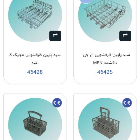
سبد پایین ظرفشویی ال جی -
سبد پایین ظرفشویی مجیک 8
پاکشوما MPN
نفره
46428
46425