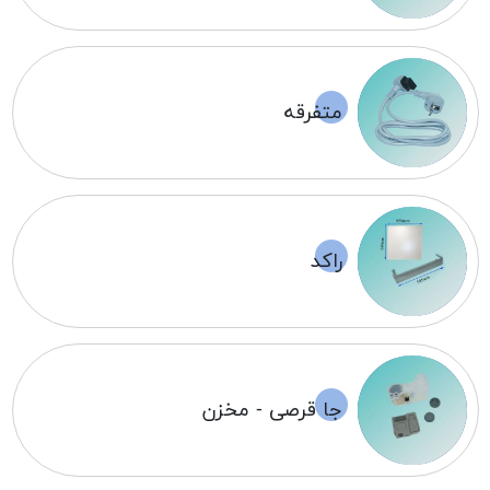
متفرقه
راکد
جا قرصی - مخزن