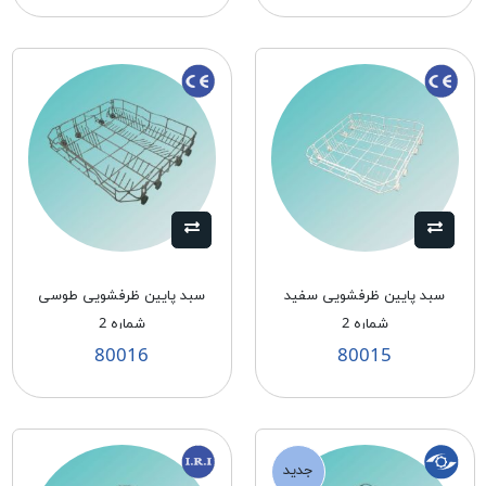
سبد پايين ظرفشويی سفيد
سبد پايين ظرفشويی طوسی
شماره 2
شماره 2
80016
80015
جدید