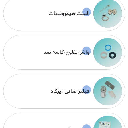
المنت-هیدروستات
واشر-تفلون-کاسه نمد
فیلتر-صافی-ایرگاد