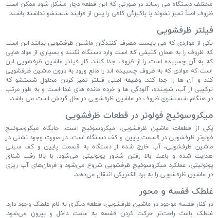
مختلف دستگاه می رساند در صورتی که این قطعه دچار مشکل شود ممکن است
ظروف اصلاً تمیز نشوند یا پاکیزگی کافی را پس از فرایند شستشو نداشته باشند.
فیلتر ظرفشویی
یکی از مواردی که می بایست مصرف کنندگان ماشین ظرفشویی بدانند این است
که ظروف را به همان کثیفی که است وارد دستگاه نکنند و بسیاری از مواد هایی
که به آن چسبیده است را از ظروف جدا کنند. کار فیلتر ماشین ظرفشویی این
است که موادی که به ظروف چسبیده اند را مانع ورود به درون ماشین ظرفشویی
کند و آن ها را جدا کند. وظیفه اصلی فیلتر تمیز کردن محلول شستشو که
ترکیبی از آب، شوینده، آلودگی ها و خرده مانده های غذا است و به طور مرتب
در هنگام شستشوی ظروف در ماشین ظرفشویی در حال گردش است می باشد.
میکروسوئیچ فولوتر در قطعات ظرفشویی
یکی از قطعات ماشین ظرفشویی، میکروسوئیچ است. جایگاه میکروسوئیچ
فولوتر ظرفشویی در قسمت پایین و کف دستگاه است. در صورت وجود نشتی در
ماشین ظرفشویی، آب خارج ‌شده از دستگاه به قسمت پایین و کف سینی
هدایت‌ شده و باعث بالا رفتن شناور یونولیتی می‌شود. با بالا رفت شناور
یونولیتی، عملکرد میکروسوئیچ ظرفشویی شروع می‌شود و فرمان‌های آب ریزی
در ماشین ظرفشویی را به برد الکتریکی انتقال می‌دهد.
غلطک قفسه و محور
در کنار قفسه موجود در ماشین ظرفشویی، قطعه دیگری به نام غلطک وجود دارد.
غلطک باعث راحت‌تر حرکت کردن قفسه به سمت داخل و بیرون می‌شود.