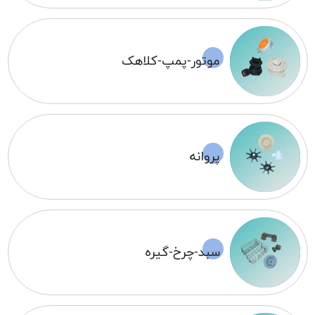
موتور-پمپ-کلاهک
پروانه
سبد-چرخ-گیره