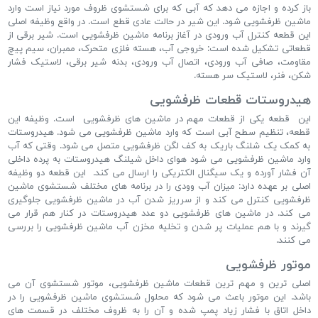
باز کرده و اجازه می دهد که آبی که برای شستشوی ظروف مورد نیاز است وارد
ماشین ظرفشویی شود. این شیر در حالت عادی قطع است. در واقع وظیفه اصلی
این قطعه کنترل آب ورودی در آغاز برنامه ماشین ظرفشویی است. شیر برقی از
قطعاتی تشکیل شده است: خروجی آب، هسته فلزی متحرک، ممبران، سیم پیچ
مقاومت، صافی آب ورودی، اتصال آب ورودی، بدنه شیر برقی، لاستیک فشار
شکن، فنر، لاستیک سر هسته.
هیدروستات قطعات ظرفشویی
این قطعه یکی از قطعات مهم در ماشین های ظرفشویی است. وظیفه این
قطعه، تنظیم سطح آبی است که وارد ماشین ظرفشویی می شود. هیدروستات
به کمک یک شلنگ باریک به کف لگن ظرفشویی متصل می شود. وقتی که آب
وارد ماشین ظرفشویی می شود هوای داخل شیلنگ هیدروستات به پرده داخلی
آن فشار آورده و یک سیگنال الکتریکی را ارسال می کند. این قطعه دو وظیفه
اصلی بر عهده دارد: میزان آب وودی را در برنامه های مختلف شستشوی ماشین
ظرفشویی کنترل می کند و از سرریز شدن آب در ماشین ظرفشویی جلوگیری
می کند. در ماشین های ظرفشویی دو عدد هیدروستات در کنار هم قرار می
گیرند و با هم عملیات پر شدن و تخلیه مخزن آب ماشین ظرفشویی را بررسی
می کنند.
موتور ظرفشویی
اصلی ترین و مهم ترین قطعات ماشین ظرفشویی، موتور شستشوی آن می
باشد. این موتور باعث می شود که محلول شستشوی ماشین ظرفشویی را در
داخل اتاق با فشار زیاد پمپ شده و آن را به ظروف مختلف در قسمت های