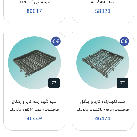
ابعاد 460*425
ظرفشويی كد 0026
80017
58020
سبد نگهدارنده كارد و چنگال
سبد نگهدارنده كارد و چنگال
ظرفشويی دوو - پاكشوما فابريک
ظرفشويی مديا 14نفره فابريک
46449
46424