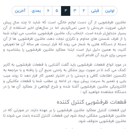
اولین
قبلی
۲
۳
۴
۵
۶
بعدی
آخرین
ماشین ظرفشویی از آن دست لوازم خانگی است که شاید تا چند سال پیش
خیلی ضرورت خریدش را حس نمی‌کردیم. اما در سال‌های اخیر استفاده از آن
بسیار متداول‌تر شده است. انتخاب یک ماشین ظرفشویی مناسب می تواند شما
را از ظرف شستن های مداوم و تکراری نجات دهد، ماشین ظرفشویی ها از آن
دسته از دستگاه هایی به شمار می روند که قرار نیست هر ساله آن ها تعویض
کنید، به همین دلیل نیاز است ابتدا عملکرد ماشین ظرفشویی را بشناسید و
سپس برای خرید آن اقدام کنید.
در مورد انواع
قطعات ظرفشویی
باید گفت آشنایی با قطعات ظرفشویی به کاربر
کمک می کند تا در صورت بروز مشکل به راحتی منبع آن را یافته و با مراجعه به
تکنسین اطلاعات کافی و درستی را در اختیار تعمیر کار قرار دهد تا روند عیب
یابی و تعمیر به سرعت پیش برود. در ادامه ی مطلب شما با قطعات مکانیکی و
الکترونیکی ماشین ظرفشویی آشنا شده و شرح کوتاهی از عملکرد آن ها را در
دستگاه مشاهده خواهید کرد :
قطعات ظرفشویی کنترل کننده
این قطعات کنترل عملکرد ماشین ظرفشویی را بر عهده دارند. در صورتی که در
ماشین ظرفشویی مشکلی ایجاد شود این قطعات کنترل کننده باعث می شوند تا
ماشین ظرفشویی متوقف شود.