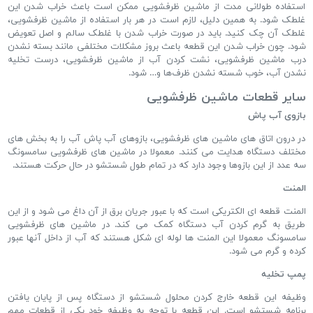
استفاده طولانی ‌مدت از ماشین ظرفشویی ممکن است باعث خراب شدن این
غلطک شود. به همین دلیل، لازم است در هر بار استفاده از ماشین ظرفشویی،
غلطک آن چک کنید. باید در صورت خراب شدن با غلطک سالم و اصل تعویض
شود. چون خراب شدن این قطعه باعث بروز مشکلات مختلفی مانند بسته نشدن
درب ماشین ظرفشویی، نشت کردن آب از ماشین ظرفشویی، درست تخلیه
نشدن آب، خوب شسته نشدن ظرف‌ها و… شود.
سایر قطعات ماشین ظرفشویی
بازوی آب پاش
در درون اتاق های ماشین های ظرفشویی، بازوهای آب پاش آب را به بخش های
مختلف دستگاه هدایت می کنند. معمولا در ماشین های ظرفشویی سامسونگ
سه عدد از این بازوها وجود دارد که در تمام طول شستشو در حال حرکت هستند.
المنت
المنت قطعه ای الکتریکی است که با عبور جریان برق از آن داغ می شود و از این
طریق به گرم کردن آب دستگاه کمک می کند. در ماشین های ظرفشویی
سامسونگ معمولا این المنت ها لوله ای شکل هستند که آب از داخل آنها عبور
کرده و گرم می شود.
پمپ تخلیه
وظیفه این قطعه خارج کردن محلول شستشو از دستگاه پس از پایان یافتن
برنامه شستشو است. این قطعه با توجه به وظیفه خود یکی از قطعات مهم