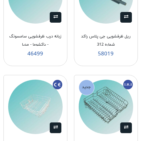
ريل ظرفشويی جی پلاس راكد
زبانه درب ظرفشويی سامسونگ
شماره 312
- پاكشوما - مديا
46499
58019
جدید