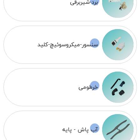
برد-شیربرقی
سنسور-میکروسوئیچ-کلید
خرطومی
آب پاش - پایه