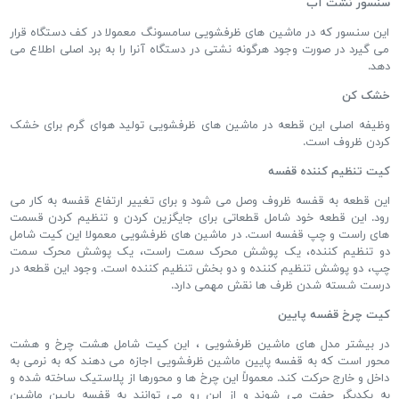
سنسور نشت آب
این سنسور که در ماشین های ظرفشویی سامسونگ معمولا در کف دستگاه قرار
می گیرد در صورت وجود هرگونه نشتی در دستگاه آنرا را به برد اصلی اطلاع می
دهد.
خشک کن
وظیفه اصلی این قطعه در ماشین های ظرفشویی تولید هوای گرم برای خشک
کردن ظروف است.
کیت تنظیم کننده قفسه
این قطعه به قفسه ظروف وصل می شود و برای تغییر ارتفاع قفسه به کار می
رود. این قطعه خود شامل قطعاتی برای جایگزین کردن و تنظیم کردن قسمت
های راست و چپ قفسه است. در ماشین های ظرفشویی معمولا این کیت شامل
دو تنظیم کننده، یک پوشش محرک سمت راست، یک پوشش محرک سمت
چپ، دو پوشش تنظیم کننده و دو بخش تنظیم کننده است. وجود این قطعه در
درست شسته شدن ظرف ها نقش مهمی دارد.
کیت چرخ قفسه پایین
در بیشتر مدل های ماشین ظرفشویی ، این کیت شامل هشت چرخ و هشت
محور است که به قفسه پایین ماشین ظرفشویی اجازه می دهند که به نرمی به
داخل و خارج حرکت کند. معمولاً این چرخ ها و محورها از پلاستیک ساخته شده و
به یکدیگر چفت می شوند و از این رو می ‌توانند به قفسه پایین ماشین