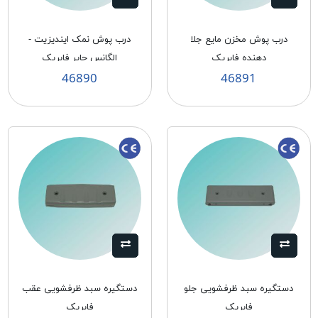
درب پوش مخزن مایع جلا
درب پوش نمک ایندیزیت -
دهنده فابریک
الگانس حایر فابریک
46890
46891
دستگیره سبد ظرفشویی جلو
دستگیره سبد ظرفشویی عقب
فابریک
فابریک